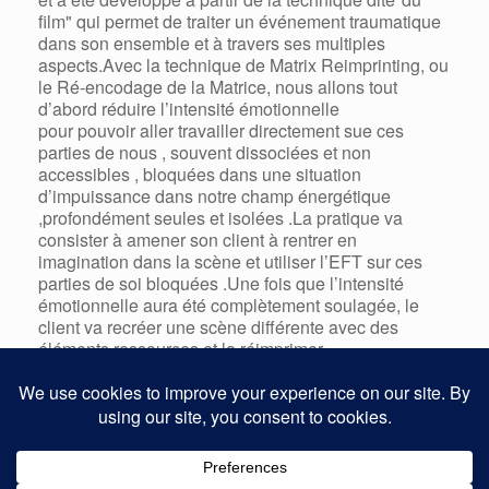
film" qui permet de traiter un événement traumatique
dans son ensemble et à travers ses multiples
aspects.Avec la technique de Matrix Reimprinting, ou
le Ré-encodage de la Matrice, nous allons tout
d’abord réduire l’intensité émotionnelle
pour pouvoir aller travailler directement sue ces
parties de nous , souvent dissociées et non
accessibles , bloquées dans une situation
d’impuissance dans notre champ énergétique
,profondément seules et isolées .La pratique va
consister à amener son client à rentrer en
imagination dans la scène et utiliser l’EFT sur ces
parties de soi bloquées .Une fois que l’intensité
émotionnelle aura été complètement soulagée, le
client va recréer une scène différente avec des
éléments ressources et la réimprimer
énergétiquement, d’où le nom: Ré-encodage de la
Matrice. Réferent :EFT PRESENCE MARION
BLIQUE , IFPEC