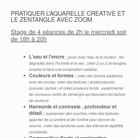
PRATiQUER L’AQUARELLE CREATIVE ET
LE ZENTANGLE AVEC ZOOM
Stage de 4 séances de 2h le mercredi soir
de 18h à 20h
L'eau et l'encre
:
jouer avec l'eau et la couleur , les
dégradés dans l'humide et le sec , créer 2 ou 3 zentangles
simples et faire une composition créative
Couleurs et formes
:
créer des formes aléatoires
avec les encres, créer des textures ( éclaboussures,
coulures ,taches ) et créer plusieurs fonds , expérimenter
de nouveaux motifs de zentangle qui épousent les taches
de couleurs
Harmonie et contraste , profondeur et
détail :
superposer des couches, créer des textures,
apporter de la lumière et de l'ombre pour donner du
volume , créer des bordures avec des éléments répétitifs
complexes .
Composition finale et exploration